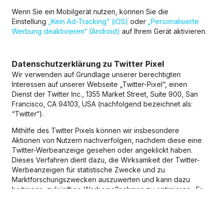
Wenn Sie ein Mobilgerät nutzen, können Sie die
Einstellung
„Kein Ad-Tracking“ (iOS)
oder
„Personalisierte
Werbung deaktivieren“ (Android)
auf Ihrem Gerät aktivieren.
Datenschutzerklärung zu Twitter Pixel
Wir verwenden auf Grundlage unserer berechtigten
Interessen auf unserer Webseite „Twitter-Pixel“, einen
Dienst der Twitter Inc., 1355 Market Street, Suite 900, San
Francisco, CA 94103, USA (nachfolgend bezeichnet als:
“Twitter“).
Mithilfe des Twitter Pixels können wir insbesondere
Aktionen von Nutzern nachverfolgen, nachdem diese eine
Twitter-Werbeanzeige gesehen oder angeklickt haben.
Dieses Verfahren dient dazu, die Wirksamkeit der Twitter-
Werbeanzeigen für statistische Zwecke und zu
Marktforschungszwecken auszuwerten und kann dazu
beitragen, zukünftige Werbemaßnahmen zu optimieren. Es
werden statistische, pseudonyme Daten an Twitter
übertragen, um uns auf dieser Grundlage entsprechende
Statistiken zur Verfügung zu stellen und Ihnen