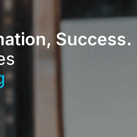
mation, Success.
es
g