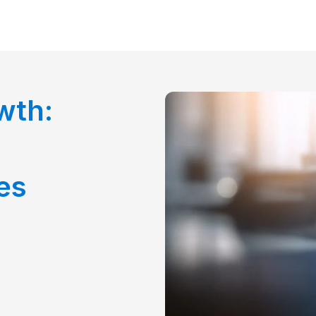
wth:
es