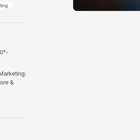
ting
60°-
Marketing:
ore &