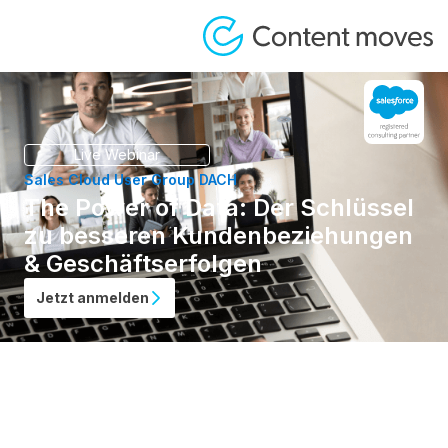
Live Webinar
Sales Cloud User Group DACH
The Power of Data: Der Schlüssel
zu besseren Kundenbeziehungen
& Geschäftserfolgen
Jetzt anmelden