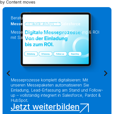
by Content moves
Beratungsgespräch
Messepaket für HubSpot & Salesforce
Messepaket – Einladung, Lead-Erfassung & ROI
mit Salesforce
Messeprozesse komplett digitalisieren: Mit
unseren Messepaketen automatisieren Sie
Einladung, Lead-Erfassung am Stand und Follow-
up – vollständig integriert in Salesforce, Pardot &
HubSpot.
Jetzt weiterbilden